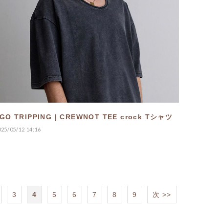
GO TRIPPING | CREWNOT TEE crock Tシャツ
025/05/12 14:16
3
4
5
6
7
8
9
次 >>