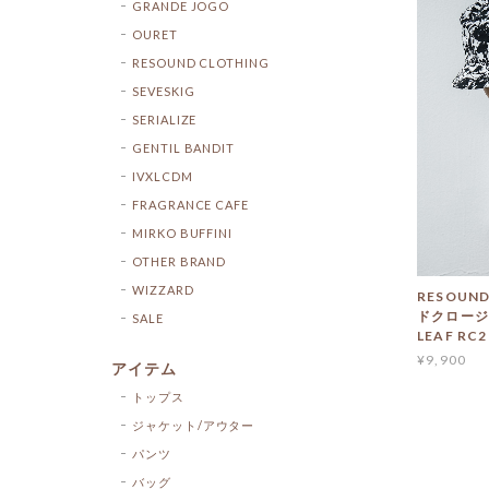
GRANDE JOGO
OURET
RESOUND CLOTHING
SEVESKIG
SERIALIZE
GENTIL BANDIT
IVXLCDM
FRAGRANCE CAFE
MIRKO BUFFINI
OTHER BRAND
WIZZARD
RESOUND
ドクロージン
SALE
LEAF RC2
¥9,900
アイテム
トップス
ジャケット/アウター
パンツ
バッグ