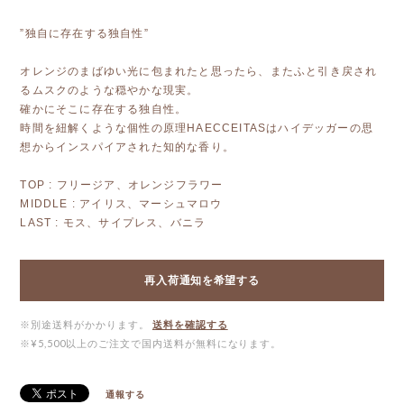
”独自に存在する独自性”
オレンジのまばゆい光に包まれたと思ったら、またふと引き戻され
るムスクのような穏やかな現実。
確かにそこに存在する独自性。
時間を紐解くような個性の原理HAECCEITASはハイデッガーの思
想からインスパイアされた知的な香り。
TOP : フリージア、オレンジフラワー
MIDDLE : アイリス、マーシュマロウ
LAST : モス、サイプレス、バニラ
再入荷通知を希望する
※別途送料がかかります。
送料を確認する
※¥5,500以上のご注文で国内送料が無料になります。
通報する