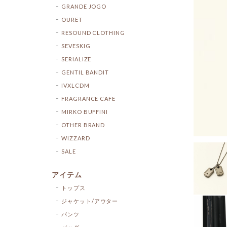
GRANDE JOGO
OURET
RESOUND CLOTHING
SEVESKIG
SERIALIZE
GENTIL BANDIT
IVXLCDM
FRAGRANCE CAFE
MIRKO BUFFINI
OTHER BRAND
WIZZARD
SALE
アイテム
トップス
ジャケット/アウター
パンツ