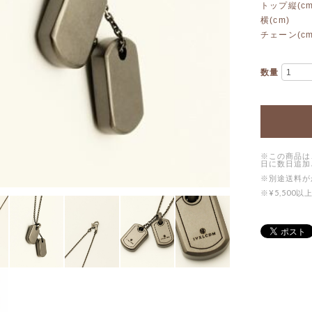
トップ縦(cm
横(cm)
チェーン(cm
数量
※この商品は
日に数日追加
※別途送料が
※¥5,50