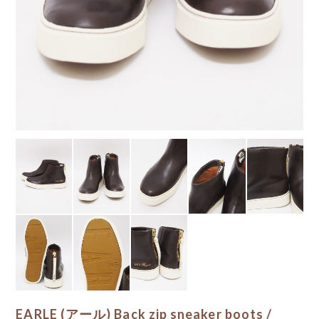
EARLE (アール) Back zip sneaker boots /