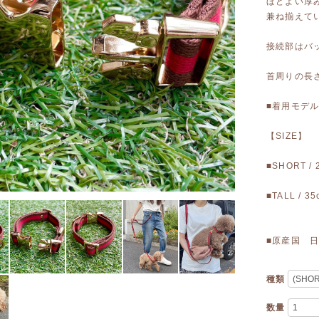
ほどよい厚
兼ね揃えて
接続部はバ
首周りの長
■着用モデル
【SIZE】
■SHORT /
■TALL / 3
■原産国 
種類
数量