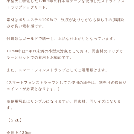
小型犬に特化した12mm巾の日本製テープを使用したストライプス
トラップドッグリード。
素材はポリエステル100%で、強度がありながらも持ち手の肌馴染
みが良い素材感です。
付属類はゴールドで統一し、上品な仕上がりとなっています。
12mm巾は5キロ未満の小型犬対象としており、同素材のドッグカ
ラーとセットでの着用もお勧めです。
また、スマートフォンストラップとしてご活用頂けます。
(スマートフォンストラップとしてご使用の場合は、別売りの接続ジ
ョイントが必要となります。)
※使用写真はサンプルになりますが、同素材、同サイズになりま
す。
【SIZE】
全長 約130cm