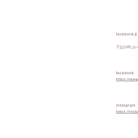
faceboo
下記URL
facebook
https://w
instagram
https://in