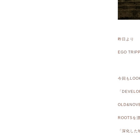
昨日より
EGO TRI
今回もLO
「DEVELOP
OLD&NOV
ROOTS
「深化した物