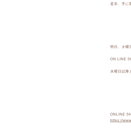
是非、手に
明日、火曜
ON LIN
水曜日以降
ONLINE S
https://ww