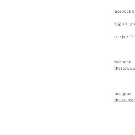
faceboo
下記URL
いいね +
facebook
https://w
instagram
https://in