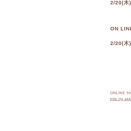
2/20
ON L
2/20
ONLINE S
http://g-ak