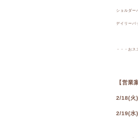
ショルダー
デイリーバ
・・・おス
【営業
2/18(
2/19