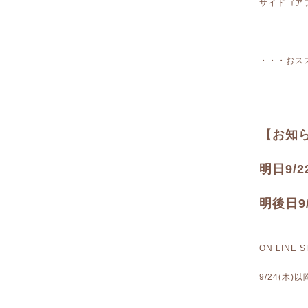
サイドゴア
・・・おス
【お知
明日9/
明後日9
ON LIN
9/24(木