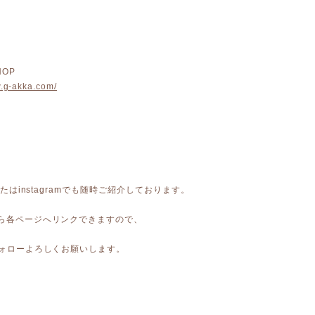
HOP
w.g-akka.com/
kまたはinstagramでも随時ご紹介しております。
から各ページへリンクできますので、
 フォローよろしくお願いします。