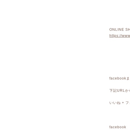
ONLINE S
https://ww
faceboo
下記URL
いいね +
facebook