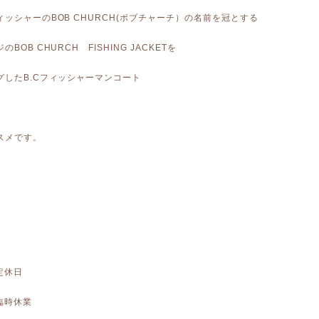
ッシャーのBOB CHURCH(ボブチャーチ）の名前を冠とする
BOB CHURCH FISHING JACKETを
グしたB.Cフィッシャーマンコート
スメです。
】
 定休日
 臨時休業