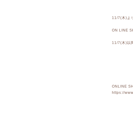
11/7(木
ON LIN
11/7(木
ONLINE S
https://ww