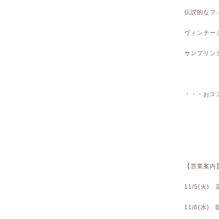
伝説的なフィ
ヴィンテージの
サンプリン
・・・おス
【営業案内
11/5(火)
11/6(水)