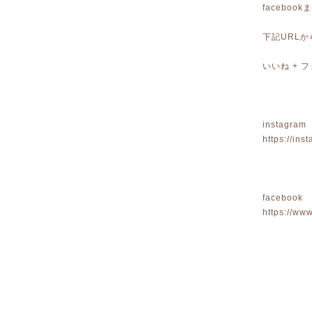
faceboo
下記URL
いいね +
instagram
https://in
facebook
https://w