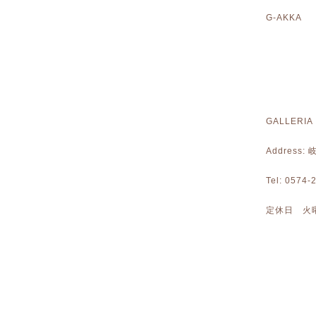
G-AKKA 
GALLERIA
Address
Tel: 0574
定休日 火