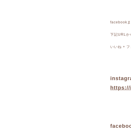
faceboo
下記URL
いいね +
instag
https:/
facebo