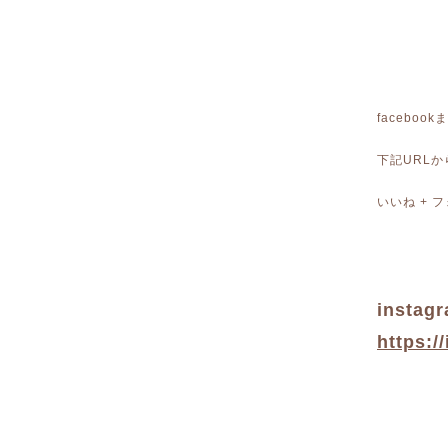
faceboo
下記URL
いいね +
instag
https:/