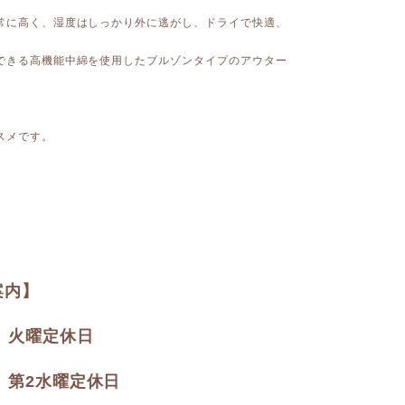
常に高く、湿度はしっかり外に逃がし、ドライで快適、
できる高機能中綿を使用したブルゾンタイプのアウター
スメです。
案内】
火) 火曜定休日
水) 第2水曜定休日