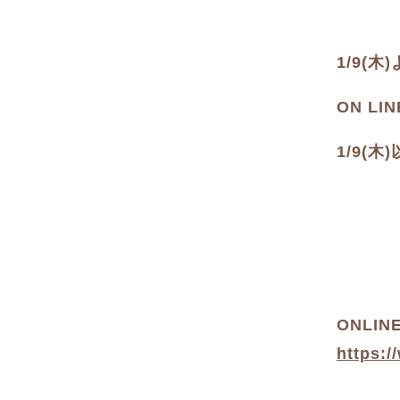
1/9(
ON L
1/9(
ONLIN
https:/