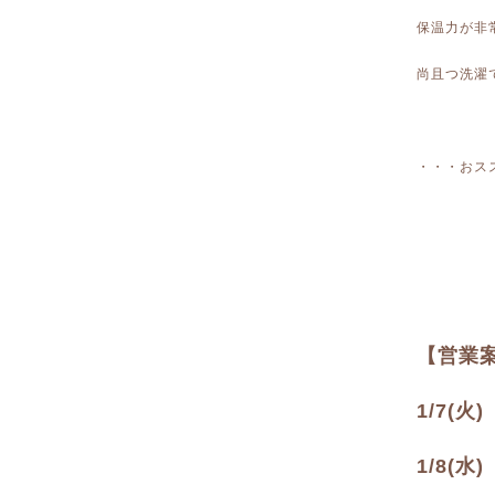
保温力が非
尚且つ洗濯
・・・おス
【営業
1/7(
1/8(